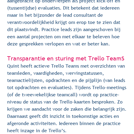
aangebracht op onderwerpen als project kick-off en 
(tussentijdse) evaluaties. Dit betekent dat iedereen 
maar in het bijzonder de lead consultant de 
verantwoordelijkheid krijgt om erop toe te zien dat 
dit plaatsvindt. Practice leads zijn aangeschoven bij 
een aantal projecten om met elkaar te beleven hoe 
deze gesprekken verlopen en wat er beter kan.
s
Transparantie en sturing met Trello Team
Quint heeft actieve Trello Teams met overzichten van 
teamleden, vaardigheden, wervingstatussen, 
teamactielijsten, opdrachten en de pijplijn (van leads 
tot opdrachten en evaluaties). Tijdens Trello-meetings 
(of de tweewekelijkse teamcall) wordt op practice-
niveau de status van de Trello-kaarten besproken. Zo 
krijgen we aandacht voor de zaken die belangrijk zijn. 
Daarnaast geeft dit inzicht in toekomstige acties en 
afgeronde activiteiten. Iedereen binnen de practice 
heeft inzage in de Trello’s.